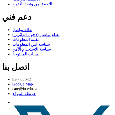
التحقق من وثيقة التخرج
دعم فني
نظام تواصل
نظام تواصل (دخول الزائرين)
تقنية المعلومات
سياسة امن المعلومات
سياسة الاستخدام الآمن
البيانات المفتوحة
اتصل بنا
920022042
Google Map
care@iu.edu.sa
خريطة الموقع