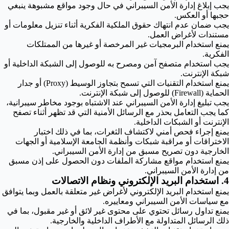
يجب إبلاغ إدارة الأمن السيبراني في حال وجود مواقع مشبوهة ينبغي
حجبها أو العكس.
يجب ضمان عدم انتهاك حقوق الملكية الفكرية أثناء تنزيل معلومات أو
مستندات لأغراض العمل.
يمنع استخدام البرمجيات غير المرخصة أو غيرها من الممتلكات
الفكرية.
يجب استخدام متصفح آمن ومصرح به للوصول إلى الشبكة الداخلية أو
شبكة الإنترنت.
يمنع استخدام التقنيات التي تسمح بتجاوز الوسيط (Proxy) أو جدار
الحماية (Firewall) للوصول إلى شبكة الإنترنت.
يجب تبليغ إدارة الأمن السيبراني عند الاشتباه بوجود مخاطر سيبرانية،
كما يجب التعامل بحذر مع الرسائل الأمنية التي قد تظهر أثناء تصفح
الإنترنت أو الشبكات الداخلية.
يمنع إجراء فحص أمني لاكتشاف الثغرات، بما في ذلك اختبار
الاختراقات أو مراقبة شبكات وأنظمة الجامعة الإسلامية أو الجهات
الخارجية دون تصريح مسبق من إدارة الأمن السيبراني.
يمنع استخدام مواقع مشاركة الملفات دون الحصول على إذن مسبق
من إدارة الأمن السيبراني.
4. استخدام البريد الإلكتروني ونظام الاتصالات
يمنع استخدام البريد الإلكتروني لأغراض غير متعلقة بالعمل وبما يتوافق
مع سياسات الأمن السيبراني ومعاييره.
يمنع تداول رسائل تحتوي على محتوى غير لائق أو غير مقبول، بما في
ذلك الرسائل المتداولة مع الأطراف الداخلية والخارجية.