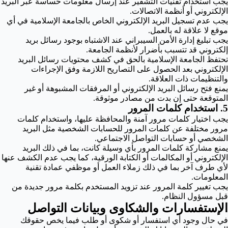
يجب استخدام تقنيات التشفير عند إرسال معلومات حساسة عبر البريد
الإلكتروني أو أنظمة الاتصالات.
يجب عدم تسجيل البريد الإلكتروني الخاص بالجامعة الإسلامية في أي
موقع لا علاقة له بالعمل.
يجب تبليغ إدارة الأمن السيبراني عند الاشتباه بوجود رسائل بريد
إلكتروني قد تتسبب بأضرار لأنظمة الجامعة.
تحتفظ الجامعة الإسلامية بالحق في كشف محتويات رسائل البريد
الإلكتروني بعد الحصول على التصاريح اللازمة وفق الإجراءات
والتنظيمات ذات العلاقة.
يمنع فتح رسائل البريد الإلكتروني أو المرفقات المشبوهة أو غير
المتوقعة حتى إن بدت من مصادر موثوقة.
5. استخدام كلمات المرور
يجب اختيار كلمات مرور آمنة والمحافظة عليها، واستخدام كلمات
مرور مختلفة عن كلمات المرور للحسابات الشخصية مثل البريد
الشخصي أو حسابات التواصل الاجتماعي.
يمنع مشاركة كلمات المرور بأي وسيلة كانت، بما في ذلك البريد
الإلكتروني أو المكالمات أو الكتابة الورقية، كما يجب عدم الكشف عنها
لأي طرف آخر بما في ذلك زملاء العمل أو موظفي عمادة تقنية
المعلومات.
يجب تغيير كلمة المرور عند تزويد المستخدم بكلمة مرور جديدة من
قبل مسؤول النظام.
الإستفسارات والشكاوى وبيانات التواصل
في حال وجود أي استفسار أو شكوى أو طلب فيما يخص حقوقك