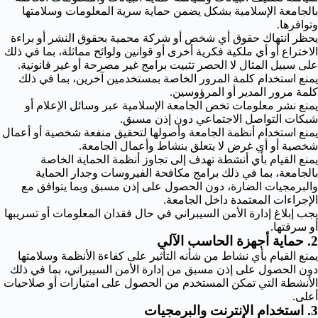
بالجامعة الإسلامية بشكل يضمن حماية سرية المعلومات وسلامتها
وتوافرها.
يحظر انتهاك حقوق أي شخص أو شركة محمية بحقوق النشر أو براءة
الاختراع أو أي ملكية فكرية أخرى أو قوانين ولوائح مماثلة، بما في ذلك
على سبيل المثال لا الحصر تثبيت برامج غير مصرحة أو غير قانونية.
يمنع استخدام كلمة المرور الخاصة بمستخدمين آخرين، بما في ذلك
كلمة مرور المدير أو المرؤوسين.
يمنع نشر معلومات تخص الجامعة الإسلامية عبر وسائل الإعلام أو
شبكات التواصل الاجتماعي دون إذن مسبق.
يمنع استخدام أنظمة الجامعة وأصولها لتحقيق منفعة شخصية أو أعمال
شخصية أو أي غرض لا يتعلق بنشاط وأعمال الجامعة.
يمنع القيام بأي أنشطة تهدف إلى تجاوز أنظمة الحماية الخاصة
بالجامعة، بما في ذلك برامج مكافحة الفيروسات وجدار الحماية
والبرمجيات الضارة، دون الحصول على إذن مسبق وبما يتوافق مع
الإجراءات المعتمدة داخل الجامعة.
يجب إبلاغ إدارة الأمن السيبراني في حال فقدان المعلومات أو تسريبها
أو سرقتها.
2. حماية أجهزة الحاسب الآلي
يمنع القيام بأي نشاط من شأنه التأثير على كفاءة الأنظمة وسلامتها
دون الحصول على إذن مسبق من إدارة الأمن السيبراني، بما في ذلك
الأنشطة التي تمكن المستخدم من الحصول على امتيازات أو صلاحيات
أعلى.
3. استخدام الإنترنت والبرمجيات