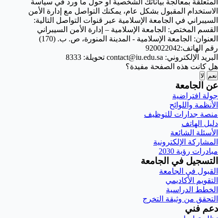
المتعلقة بمعالجة بياناتك الشخصية أو حول ما ورد في سياسة
الاستخدام المقبول بشكل عام، يمكنك التواصل مع إدارة الأمن
السيبراني في الجامعة الإسلامية عبر قنوات التواصل التالية:
القسم المختص: الجامعة الإسلامية – إدارة الأمن السيبراني
العنوان: الجامعة الإسلامية - المدينة المنورة، ص. ب. (170)
رقم الهاتف:920022042
البريد الإلكتروني: contact@iu.edu.sa تحويلة: 8333
هل كانت هذه الصفحة مفيدة؟
نعم
لا
عن الجامعة
جولة افتراضية
الأنظمة واللوائح
منصة جدارات للتوظيف
دليل الهاتف
الأسئلة الشائعة
المشاركة الإلكترونية
مبادرات رؤية 2030
التسجيل في الجامعة
القبول في الجامعة
التقويم الأكاديمي
الخطط الدراسية
التحقق من وثيقة التخرج
دعم فني