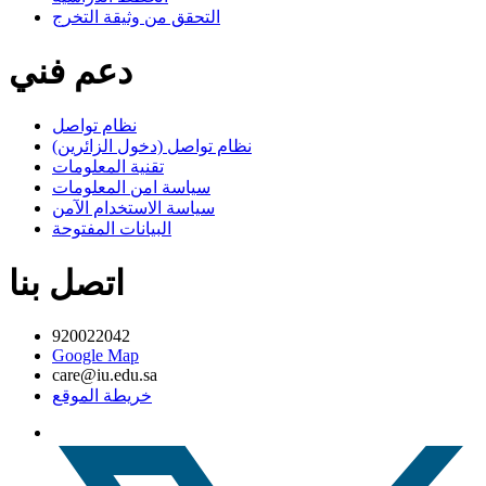
التحقق من وثيقة التخرج
دعم فني
نظام تواصل
نظام تواصل (دخول الزائرين)
تقنية المعلومات
سياسة امن المعلومات
سياسة الاستخدام الآمن
البيانات المفتوحة
اتصل بنا
920022042
Google Map
care@iu.edu.sa
خريطة الموقع