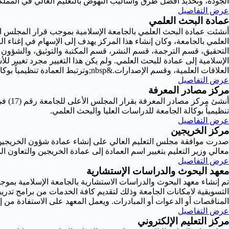
الجودة، وتحديد أفضل طرق وأساليب النهوض بالتعليم العالي في المملكة
عرض التفاصيل
عمادة البحث العلمي
العلمي بالجامعة، وكان إنشاء هذا المركز يهدف إلى الإسهام في إغناء ال
الإسلامية إلى عمادة للبحث العلمي. ولم يكن هذا التغيير مجرد تغيير ل
العلاقات العلمية، وقسم الإصدارات.&nbsp;وترتبط العمادة تنظيمياً بوكالة الجامعة للدراسات العليا والبحث العلمي
عرض التفاصيل
مركز مصادر المعرفة
تنظيمياً بوكالة الجامعة للدراسات العليا والبحث العلمي.
عرض التفاصيل
مركز الخريجين
معالي وزير التعليم بتغيير اسم العمادة إلى عمادة الخريجين والتعاون ال
عرض التفاصيل
معهد البحوث والدراسات الإستشارية
التسويقية لامكانات الجامعة وذلك لتقديم كافة الخدمات من برامج تدر
المناقصات أو الدعوات أو المبادرات. ويعمل المعهد على الاستفادة من إم
عرض التفاصيل
مركز التعليم الإلكتروني