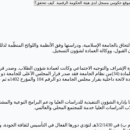
وقع حكومي مسجل لدى هيئة الحكومة الرقمية.
كيف تتحقق؟
14هـ، وتُعنى باستقبال طلبات الالتحاق بالجامعة الإسلامية، ودراستها وفق الأنظمة واللو
 القبول، ووكالة العمادة لشؤون التسجيل.
 بإدارة الشؤون التنفيذية للدراسات العليا ودعم البرامج النوعية والمش
لاب الدراسات العليا خدمة للمجتمع المحلي والعالمي.
أنشئت بموافقة كريمة من خادم الحرمين الشريفين بالبرقية رقم (693/م ب) في 3/2/1430هـ ل