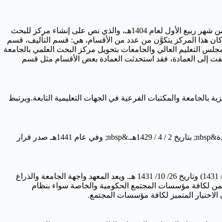
أنشئت عمادة البحث العلمي بالجامعة الإسلامية بموجب قرار المجلس الأعلى للجامعة رقم 161 في دورته الرابعة عشرة المنعقدة في 27ـ 28 من شهر ربيع الأول لعام 1404هـ، والذي نص على إنشاء مركز للبحث
وكان هذا المركز يتكوَّن من عدد من الأقسام، هي: قسم التأليف، قسم
ية والمالية.وفي عام 1419هـ صدرت الموافقة السامية على قرار مجلس التعليم العالي والجامعات بتحويل مركز البحث العلمي بالجامعة
أضيفت إلى العمادة، فقد استحدثت العمادة بعض الأقسام مثل قسم
 المنعقدة في 17/11/1396هـ ،بهدف الإشراف على المكتبة المركزية بالجامعة والمكتبات الفرعية في الجهات التعليمية التابعة.ويرتبط
صدرت موافقة مجلس التعليم العالي على إنشاء عمادة شؤون الخريجين بالقرار رقم (32 / 49 / 1429هـ) في جلسته (التاسعة والأربعين) المعقودة&nbsp; بتاريخ 2 / 4 / 1429هـ.&nbsp; وفي عام 1441هـ صدر قرار
تم إنشاء معهد البحوث والدراسات الاستشارية بالجامعة الإسلامية بموجب قرار مجلس التعليم العالي والمتوج بالموافقة السامية رقم (15 / 61 / 1431) وتاريخ 26/ 10/ 1431 هـ. ويعد المعهد واجهة الجامعة والذراع
الثمن لكافة مؤسسات المجتمع الحكومية والخاصة سواء بنظام
 الاختيار المتميز لكافة مؤسسات المجتمع.