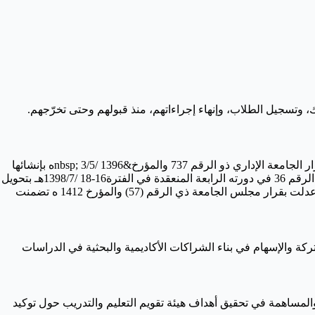
ائح المنظّمة لذلك، وتسجيل الطلاب، وإنهاء إجراءاتهم، منذ قبولهم وحتى تخرّجهم.
صدر قرار الجامعة الإداري ذو الرقم 8/95 المؤرخ 3/5/ 1395ه بإنشاء إدارة الإشراف والتوجيه الاجتماعي وكانت لعمادة شؤون الطلاب. وصدر قرار الجامعة الإداري ذو الرقم 737 والمؤرخ&nbsp; 3/5/ 1396ه بإنشائها
تحديد اختصاص فيها على أن يكون للأمانة العامة للجامعة واستنادا إلى المادة (34)من نظام الجامعة فقد صدر قرار المجلس الأعلى للجامعة ذو الرقم 36 في دورته الرابعة المنعقدة في الفترة16-18 /1398/7هـ بتحويل
إدارة التوجيه الاجتماعي إلى عمادة شؤون الطلاب, وقد صدر لهذه العمادة لائحة داخلية بقرار مجلس الجامعة ذو الرقم 104 والمؤرخ 1402ه ثم عدلت بقرار مجلس الجامعة ذي الرقم (57) والمؤرخ 1412 ه تضمنت
تركة والإسهام في بناء الشراكات الأكاديمية والبحثية في الدراسات
تؤدي دورها الفعال في التأسيس لثقافة الجودة، والمساهمة في تحقيق أهداف هيئة تقويم التعليم والتدريب حول توكيد