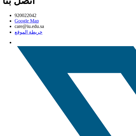
اتصل بنا
920022042
Google Map
care@iu.edu.sa
خريطة الموقع