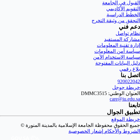
القبول في الجامعة
التقويم الأكاديمي
الخطط الدراسية
التحقق من وثيقة التخرج
دعم فني
نظام تواصل
مشاركة المستفيد
إدارة تقنية المعلومات
سياسة أمن المعلومات
سياسة الاستخدام الآمن
دليل البيانات المفتوحة
بلاغ رقمي
اتصل بنا
920022042
خريطة جوجل
العنوان الوطني: DMMC3515
care@iu.edu.sa
تابعنا
تطبيق الجوال
خريطة الموقع
جميع الحقوق محفوظة الجامعة الإسلامية بالمدينة المنورة ©
الشروط والأحكام
إشعار الخصوصية