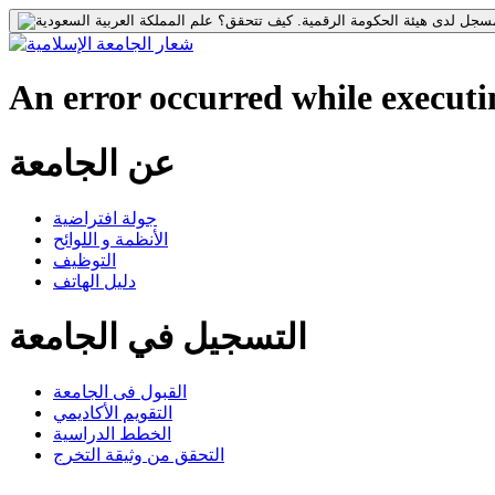
جل لدى هيئة الحكومة الرقمية.
كيف تتحقق؟
An error occurred while executin
عن الجامعة
جولة افتراضية
الأنظمة و اللوائح
التوظيف
دليل الهاتف
التسجيل في الجامعة
القبول فى الجامعة
التقويم الأكاديمي
الخطط الدراسية
التحقق من وثيقة التخرج