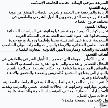
الشريعة بموجب الهيكلة الجديدة للجامعة الإسلامية.
رؤية القسم:
الريادة والمرجعية في التعليم والتدريب القضائي المنبثق من هوية
القضاء ووظيفته، الذي يجمع بين التأهيل الشرعي والقانوني في
مختلف فروع القضاء.
رسالة القسم:
تخريج كوادر أكاديمية مؤهلة شرعيا وقانونيا في الدراسات القضائية
ومستجداتها على ضوء السياسة القضائية في المملكة العربية
السعودية، قادرة على المنافسة محليا وإقليميا ودوليا، ورفع جودة
البحث العلمي القضائي، والارتقاء بالمهارات والقدرات لتولي المناصب
القضائية والعدلية وممارسة المهن القانونية المعاونة للقضاء.
أهداف القسم:
1. تخريج الكوادر المؤهلة التي تجمع بين التأهيل الشرعي والقانوني في
المجال القضائي والعدلي، والتي لديها القدرة على استيعاب الأنظمة
والقوانين المعاصرة بما يتوافق مع أحكام الشريعة الإسلامية للقيام
بالمهام التي يحتاجها المجتمع كالتدريس والقضاء والتحقيق والادعاء
والمحاماة وغيرها.
2. تنمية القدرات المعرفية والتطبيقية للطلبة في الدراسات القضائية،
وتعزيز مهاراتهم وخبراتهم في مجالات البحث العلمي والتدريب وتقديم
الاستشارات القضائية لمختلف المؤسسات العامة والخاصة، وتلبية
حاجات سوق العمل.
هل كانت هذه الصفحة مفيدة؟
نعم
لا