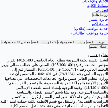
الأخبار والإعلانات
وسائط الكلية
اتصل بنا
روابط هامة
جائزة التميز
منصة إكس
خدمة مواظب (طلاب)
خدمة مواظب (طالبات)
التعريف بالقسم
رئيس القسم ومهامه
كلمة رئيس القسم
مجلس القسم ومهامه
أعضاء القسم
نشأة القسم:
أنشئ القسم بكلية الشريعة مطلع العام الجامعي 1402/1403 بقرار
مجلس الجامعة رقم: (105/100/1401)، المبني على خطاب معالي وزير
التعليم العالي رقم: (1552/4/1) في 16/11/1401، المشار فيه إلى
التوجيه السامي رقم: (7/4/1354) في 10/6/1401، المتضمن أن تعد
وزارة التعليم العالي ضمن برامج الجامعات التخصصات التي تحتاجها
الأجهزة الأمنية بالمملكة العربية السعودية، والمتضمن القرار رقم:
(41/1401/1402)، وفيه: التوجيه بإنشاء قسم للقضاء الإسلامي
والسياسة الشرعية، وقد نشأ باسم "قسم القضاء والسياسة
الشرعية"، وفي عام 1439 تغير اسم القسم ليكون باسم "قسم
الدراسات القضائية"، واستقل مع قسم الأنظمة بكلية حملت اسم "كلية
الأنظمة والدراسات القضائية"، وفي 7/5/1445 انتقل القسم لكلية