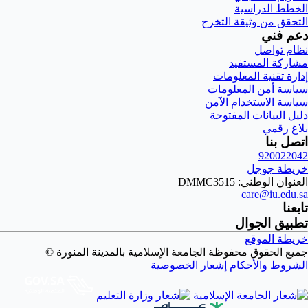
الخطط الدراسية
التحقق من وثيقة التخرج
دعم فني
نظام تواصل
مشاركة المستفيد
إدارة تقنية المعلومات
سياسة أمن المعلومات
سياسة الاستخدام الآمن
دليل البيانات المفتوحة
بلاغ رقمي
اتصل بنا
920022042
خريطة جوجل
العنوان الوطني: DMMC3515
care@iu.edu.sa
تابعنا
تطبيق الجوال
خريطة الموقع
جميع الحقوق محفوظة الجامعة الإسلامية بالمدينة المنورة ©
الشروط والأحكام
إشعار الخصوصية