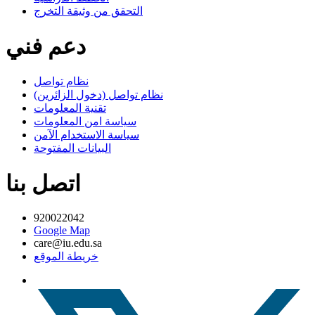
التحقق من وثيقة التخرج
دعم فني
نظام تواصل
نظام تواصل (دخول الزائرين)
تقنية المعلومات
سياسة امن المعلومات
سياسة الاستخدام الآمن
البيانات المفتوحة
اتصل بنا
920022042
Google Map
care@iu.edu.sa
خريطة الموقع