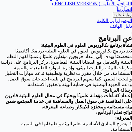
اللوائح و الأنظمة ( ENGLISH VERSION )
اتصل بنا
روابط هامة
الوصول إلى الكلية
دليل الهاتف
عن البرنامج
نشأة برنامج بكالوريوس العلوم في العلوم البيئية:
يُعد برنامج بكالوريوس العلوم في العلوم البيئية برنامجًا أكاديميًا
متخصصًا يهدف إلى إعداد خريجين مؤهلين علميًا وعمليًا لفهم النظم
البيئية والتعامل مع القضايا البيئية المعاصرة. يركز البرنامج على دراسة
مكونات البيئة، والتلوث البيئي، وإدارة الموارد الطبيعية، والتنمية
المستدامة، من خلال مقررات نظرية وتطبيقية تدعم مهارات التحليل
والبحث العلمي. كما يسهم البرنامج في تلبية احتياجات سوق العمل
ودعم الجهود الوطنية في حماية البيئة وتحقيق الاستدامة.
رسالة البرنامج:
إعـداد كفـاءات مؤهلـة علميـًا وبحثيـًا في مجال العلوم البيئية قادرين
على المنافسة في سوق العمل والمساهمة في خدمة المجتمع ضمن
بيئة مستدامة ومحفزة للابتكار وصناعة المعرفة.
نواتج تعلم البرنامج:
المعرفة:
1. يشرح المبادئ الأساسية لعلم البيئة وتطبيقاتها في التنمية
المستدامة.