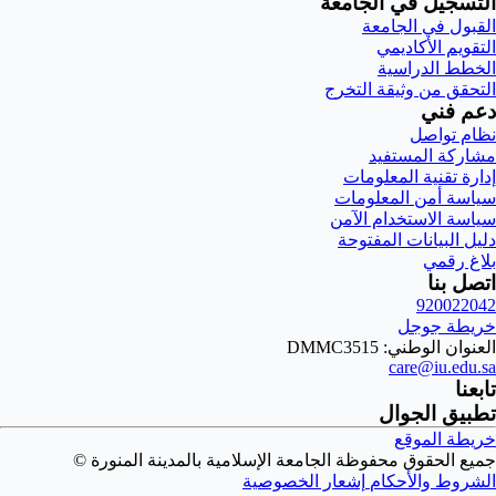
التسجيل في الجامعة
القبول في الجامعة
التقويم الأكاديمي
الخطط الدراسية
التحقق من وثيقة التخرج
دعم فني
نظام تواصل
مشاركة المستفيد
إدارة تقنية المعلومات
سياسة أمن المعلومات
سياسة الاستخدام الآمن
دليل البيانات المفتوحة
بلاغ رقمي
اتصل بنا
920022042
خريطة جوجل
العنوان الوطني: DMMC3515
care@iu.edu.sa
تابعنا
تطبيق الجوال
خريطة الموقع
جميع الحقوق محفوظة الجامعة الإسلامية بالمدينة المنورة ©
الشروط والأحكام
إشعار الخصوصية