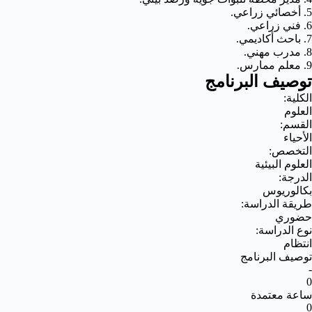
5. أخصائي زراعي.
6. فني زراعي.
7. باحث أكاديمي.
8. مدرب مهني.
9. معلم ممارس.
توصيف البرنامج
الكلية:
العلوم
القسم:
الأحياء
التخصص:
العلوم البيئية
الدرجة:
بكالوريوس
طريقة الدراسة:
حضوري
نوع الدراسة:
انتظام
توصيف البرنامج
-
0
ساعة معتمدة
0