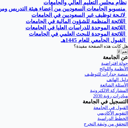
نظام مجلس التعليم العالي والجامعات
منسوبو الجامعات السعوديين من أعضاء هيئة التدريس وم
لائـحة توظيف غير السعوديين في الجامعات
اللائحة المنظمة للشؤون المالية في الجامعات
اللائحة الموحدة للدراسات العليا في الجامعات
اللائحة الموحدة للبحث العلمي في الجامعات
القبول الجامعي للعام 1445هـ
هل كانت هذه الصفحة مفيدة؟
نعم
لا
عن الجامعة
جولة افتراضية
الأنظمة واللوائح
منصة جدارات للتوظيف
دليل الهاتف
الأسئلة الشائعة
المشاركة الإلكترونية
مبادرات رؤية 2030
التسجيل في الجامعة
القبول في الجامعة
التقويم الأكاديمي
الخطط الدراسية
التحقق من وثيقة التخرج