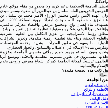
وأخلاقيًا.
تحظى الجامعة الإسلامية بدعم كريم ولا محدود من مقام مولاي خادم
الحرمين الشريفين الملك سلمان بن عبدالعزيز آل سعود، وسمو سيدي
ولي عهده الأمين رئيس مجلس الوزراء الأمير محمد بن سلمان بن
عبدالعزيز - حفظهما اللّٰه - وذلك امتدادًا لرؤية المملكة 2030، التي
تستهدف بناء إنسان واعٍ، ومجتمع مزدهر، واقتصاد معرفي تنافسي.
وإننا نعتز بهذا الدعم، ونعتبره مسؤولية عظيمة لتحقيق التميز والريادة.
تنطلق رؤيتنا الاستراتيجية من تعزيز التكامل بين العلوم الشرعية
والعلوم الحديثة، وبناء بيئة تعليمية رقمية متقدمة، وتعزيز الشراكات
الدولية، بما يسهم في تطوير القدرات البشرية، وخدمة المجتمعات،
وتكريس مبادئ الإسلام في الاعتدال، والتسامح، والحوار الحضاري.
ونحن، بعون الله، ثم بجهود جميع زملائي منسوبي الجامعة، وعزيمة
طلابها، مستمرون في تطوير مسيرتنا التعليمية والبحثية، وتوسيع أثرنا
العالمي، ترسيخًا لمكانة الجامعة كمركز إشعاع معرفي وروحي يخدم
الإسلام والإنسانية.
هل كانت هذه الصفحة مفيدة؟
نعم
لا
عن الجامعة
جولة افتراضية
الأنظمة واللوائح
منصة جدارات للتوظيف
دليل الهاتف
الأسئلة الشائعة
المشاركة الإلكترونية