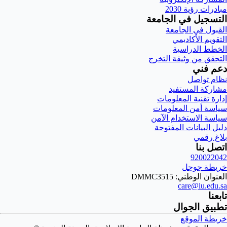
مبادرات رؤية 2030
التسجيل في الجامعة
القبول في الجامعة
التقويم الأكاديمي
الخطط الدراسية
التحقق من وثيقة التخرج
دعم فني
نظام تواصل
مشاركة المستفيد
إدارة تقنية المعلومات
سياسة أمن المعلومات
سياسة الاستخدام الآمن
دليل البيانات المفتوحة
بلاغ رقمي
اتصل بنا
920022042
خريطة جوجل
العنوان الوطني: DMMC3515
care@iu.edu.sa
تابعنا
تطبيق الجوال
خريطة الموقع