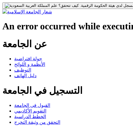
جل لدى هيئة الحكومة الرقمية.
كيف تتحقق؟
An error occurred while executin
عن الجامعة
جولة افتراضية
الأنظمة و اللوائح
التوظيف
دليل الهاتف
التسجيل في الجامعة
القبول فى الجامعة
التقويم الأكاديمي
الخطط الدراسية
التحقق من وثيقة التخرج