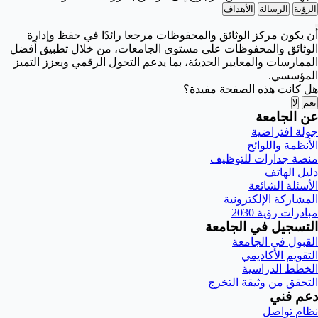
الرؤية
الرسالة
الأهداف
أن يكون مركز الوثائق والمحفوظات مرجعا رائدًا في حفظ وإدارة
الوثائق والمحفوظات على مستوى الجامعات، من خلال تطبيق أفضل
الممارسات والمعايير الحديثة، بما يدعم التحول الرقمي ويعزز التميز
المؤسسي.
هل كانت هذه الصفحة مفيدة؟
نعم
لا
عن الجامعة
جولة افتراضية
الأنظمة واللوائح
منصة جدارات للتوظيف
دليل الهاتف
الأسئلة الشائعة
المشاركة الإلكترونية
مبادرات رؤية 2030
التسجيل في الجامعة
القبول في الجامعة
التقويم الأكاديمي
الخطط الدراسية
التحقق من وثيقة التخرج
دعم فني
نظام تواصل