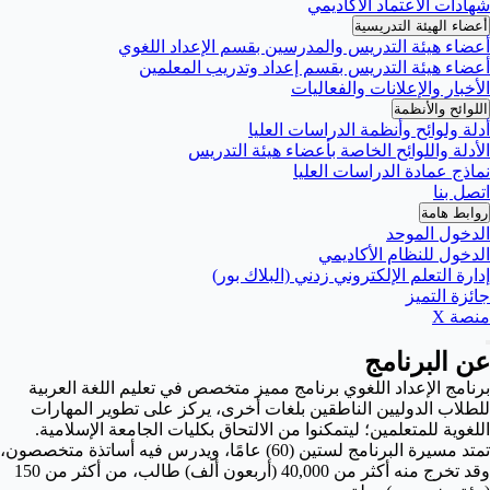
شهادات الاعتماد الأكاديمي
أعضاء الهيئة التدريسية
أعضاء هيئة التدريس والمدرسين بقسم الإعداد اللغوي
أعضاء هيئة التدريس بقسم إعداد وتدريب المعلمين
الأخبار والإعلانات والفعاليات
اللوائح والأنظمة
أدلة ولوائح وأنظمة الدراسات العليا
الأدلة واللوائح الخاصة بأعضاء هيئة التدريس
نماذج عمادة الدراسات العليا
اتصل بنا
روابط هامة
الدخول الموحد
الدخول للنظام الأكاديمي
إدارة التعلم الإلكتروني زدني (البلاك بور)
جائزة التميز
منصة X
عن البرنامج
برنامج الإعداد اللغوي برنامج مميز متخصص في تعليم اللغة العربية
للطلاب الدوليين الناطقين بلغات أخرى، يركز على تطوير المهارات
اللغوية للمتعلمين؛ ليتمكنوا من الالتحاق بكليات الجامعة الإسلامية.
تمتد مسيرة البرنامج لستين (60) عامًا، ويدرس فيه أساتذة متخصصون،
وقد تخرج منه أكثر من 40,000 (أربعون ألف) طالب، من أكثر من 150