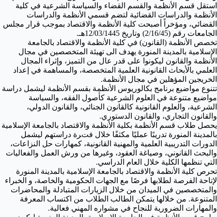
استقل قسم الأنظمة والقسم القضاء والسياسة الشرعية في كلية
الأنظمة والدراسات القضائية لتضم قسمي الأنظمة والدراسات
القضائي، ومؤخراً أصبحت كلية الأنظمة والاقتصاد بموجب قرار مجلس
الجامعات رقم (2/16/45) وتاريخ 12/03/1445هـ.
تخصص الأنظمة (القانون) في كلية الأنظمة والاقتصاد بالجامعة
الإسلامية بالمدينة المنورة يهدف الى تهيئة المتخصصين في مجال
الأنظمة والقانون ليكونوا على قدر عال من التميز، وإثراء المجال
العلمي بالأبحاث القانونية العلمية المتخصصة، والمساهمة في إعداد
الخريجين المؤهلين في مجال الأنظمة.
تتنوع مواضيع برنامج بكالوريوس الأنظمة بقسم الأنظمة ليشمل دراسة
مواضيع متنوعة في العلوم الشرعية كأصول الفقه، والسياسة
الشرعية، والعلوم القانونية كالقانون الجنائي، والقانون الدولي،
والقانون التجاري، والقانون الدستوري.
يحصل طلاب قسم الأنظمة بكلية الأنظمة والاقتصاد بالجامعة الإسلامية
بالمدينة المنورة تدريبًا عمليًا مكثفًا خلال فترة دراستهم ليشمل
الدورات التدريبية العلمية والمهنية القانونية، كمهارات حل النزاعات،
والبحث القانوني، وصياغة العقود، وغيرها من ورش العمل والفعاليات
التي تنظمها الكلية خلال العام الدراسي.
تحرص كلية الأنظمة والاقتصاد بالجامعة الإسلامية بالمدينة المنورة
لإتاحة الفرصة لطلابها فرصًا مع الجهات الحكومية والخاصة، و الخبراء
والمتخصصين في الميدان من خلال الزيارات المتبادلة والمحاضرات
المتنوعة. من خلالها يتمكن الطالب الطلاب من اكتساب المعرفة
والمهارات الضرورية للنجاح في مشواره المهني فعالية.