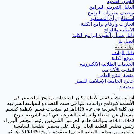
اللجان العلمية
الدليل التعريفي للبرامج
توصيف مقررات البرامج
استطلاع رأي المستفيد
انجازات وأرقام برامج الكلية
الانظمة واللوائح
دليل ضمان الجودة لبرامج الكلية
اتصل بنا
روابط هامة
دليل الهاتف
موقع الكلية
الخدمات الطلابية الالكترونية
التقويم الأكاديمي
منصة النتاج العلمي
جائزة الجامعة الإسلامية للتميز
منصة x
أساس نشأة قسم الأنظمة كان باستحداث برنامج الماجستير في
الأنظمة كبرنامج دراسات عليا في قسم القضاء والسياسة الشرعية
في كلية الشريعة في عام 1428هـ. ثم استحدث قسم الأنظمة كقسم
مستقل عن القضاء والسياسة الشرعية في كلية الشريعة بتاريخ
14/11/1430هـ بموافقة خادم الحرمين الشريفين رئيس مجلس الوزراء
رئيس مجلس التعليم العالي وذلك على محضر الجلسة السادسة
والخمسين بمجلس التعليم العالي المعقودة بتاريخ 22/10/1430هـ. ثم