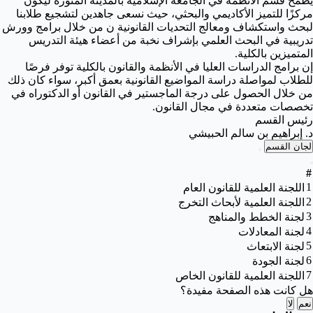
يطمح قسم الأنظمة في الجامعة الإسلامية بالمدينة المنورة ليكون
مركزًا للتميز الأكاديمي والبحثي، حيث نسعى جاهدين لتشجيع طلابنا
لبحث واستكشاف ومعالج التحديات القانونية ن من خلال برامج وورش
تدريبية في البحث العلمي بإشراف نخبة من أعضاء هيئة التدريس
المتميزين بالكلية.
إن برامج الدراسات العليا في الأنظمة والقانون بالكلية توفر فرصًا
للطلاب لمواصلة دراسة المواضيع القانونية بعمق أكبر، سواء كان ذلك
من خلال الحصول على درجة الماجستير في القانون أو الدكتوراه في
تخصصات متعددة في مجال القانون.
رئيس القسم
د. إبراهيم بن سالم الحبيشي
لجان القسم
#
1
اللجنة العلمية للقانون العام
2
اللجنة العلمية لأبحاث التخرج
3
لجنة الخطط والمناهج
4
لجنة المعادلات
5
لجنة الابتعاث
6
لجنة الجودة
7
اللجنة العلمية للقانون الخاص
هل كانت هذه الصفحة مفيدة؟
نعم
لا