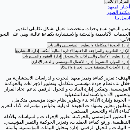
المركز الإعلامي
أخبار المعهد
مكتبة الصور
اتصل بنا
يضم المعهد تسع وحدات متخصصة تعمل بشكل تكاملي لتقديم
الخدمات الأكاديمية والبحثية والاستشارية بكفاءة عالية، وهي على النحو
الآتي:
إدارة الجودة المتكاملة والتطوير المؤسسي والبيانات
الإدارة القانونية والمراجعة الداخلية
الإدارة المالية
مكتب إدارة المشاريع
إدارة تطوير الأعمال والشراكات والتسويق
إدارة العقود والمشتريات
إدارة الموارد البشرية
إدارة الاتصال المؤسسي والدعم الإداري
إدارة الأبحاث التطبيقية وبيت الخبرة والابتكار
الهدف :
تعزيز كفاءة وتميز معهد البحوث والدراسات الاستشارية من
خلال بناء نظام جودة مؤسسي متكامل، وتطوير الإجراءات والحوكمة
المؤسسية، وتمكين إدارة البيانات والتحول الرقمي لدعم اتخاذ القرار
وتحسين الأداء والاستدامة التشغيلية
•⁠ الجودة وإدارة الأداء: بناء وتطوير نظام جودة مؤسسي متكامل،
وتطبيق معايير وشهادات الجودة الدولية، وقياس مؤشرات الأداء لتعزيز
كفاءة الأداء والتحسين المستمر.
•⁠ ⁠التطوير المؤسسي والحوكمة: تطوير الإجراءات والسياسات والأدلة
التنظيمية، ورفع كفاءة العمليات، وتعزيز الحوكمة والتميز المؤسسي.
•⁠ ⁠البيانات والتحول الرقمي: إدارة وتحليل البيانات المؤسسية، وأتمتة