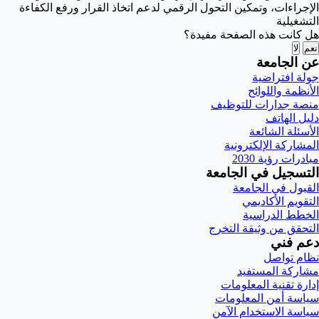
الإجراءات، وتمكين التحول الرقمي لدعم اتخاذ القرار ورفع الكفاءة
التشغيلية
هل كانت هذه الصفحة مفيدة؟
نعم
لا
عن الجامعة
جولة افتراضية
الأنظمة واللوائح
منصة جدارات للتوظيف
دليل الهاتف
الأسئلة الشائعة
المشاركة الإلكترونية
مبادرات رؤية 2030
التسجيل في الجامعة
القبول في الجامعة
التقويم الأكاديمي
الخطط الدراسية
التحقق من وثيقة التخرج
دعم فني
نظام تواصل
مشاركة المستفيد
إدارة تقنية المعلومات
سياسة أمن المعلومات
سياسة الاستخدام الآمن