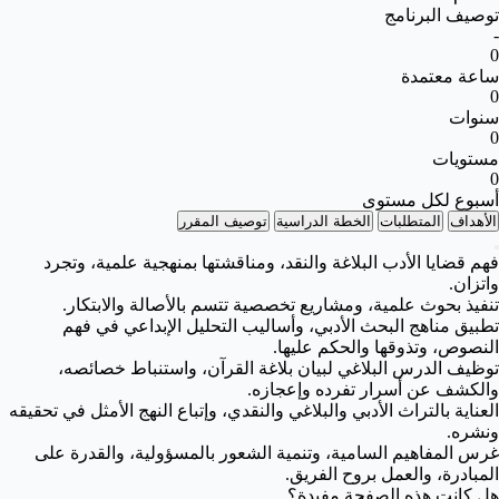
توصيف البرنامج
-
0
ساعة معتمدة
0
سنوات
0
مستويات
0
أسبوع لكل مستوى
الأهداف
المتطلبات
الخطة الدراسية
توصيف المقرر
فهم قضايا الأدب البلاغة والنقد، ومناقشتها بمنهجية علمية، وتجرد
واتزان.
تنفيذ بحوث علمية، ومشاريع تخصصية تتسم بالأصالة والابتكار.
تطبيق مناهج البحث الأدبي، وأساليب التحليل الإبداعي في فهم
النصوص، وتذوقها والحكم عليها.
توظيف الدرس البلاغي لبيان بلاغة القرآن، واستنباط خصائصه،
والكشف عن أسرار تفرده وإعجازه.
العناية بالتراث الأدبي والبلاغي والنقدي، وإتباع النهج الأمثل في تحقيقه
ونشره.
غرس المفاهيم السامية، وتنمية الشعور بالمسؤولية، والقدرة على
المبادرة، والعمل بروح الفريق.
هل كانت هذه الصفحة مفيدة؟