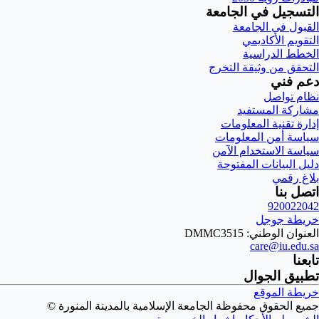
التسجيل في الجامعة
القبول في الجامعة
التقويم الأكاديمي
الخطط الدراسية
التحقق من وثيقة التخرج
دعم فني
نظام تواصل
مشاركة المستفيد
إدارة تقنية المعلومات
سياسة أمن المعلومات
سياسة الاستخدام الآمن
دليل البيانات المفتوحة
بلاغ رقمي
اتصل بنا
920022042
خريطة جوجل
العنوان الوطني: DMMC3515
care@iu.edu.sa
تابعنا
تطبيق الجوال
خريطة الموقع
جميع الحقوق محفوظة الجامعة الإسلامية بالمدينة المنورة ©