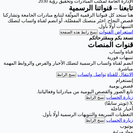
الإدارة العامة لمكتب المبادرات وتحقيق رؤية 2030
تابعنا – قنواتنا الرسمية
هنا ستجد كل قنواتنا الرقمية الموثّقة لتتابع مبادرات الجامعة وتشاركنا
قصص النجاح. اختَر منصتك المفضّلة، أو انضم لقناة واتساب لتصلك
التنبيهات أولًا بأول.
استعراض القنوات
نسخ رابط هذه الصفحة
نسعد بكم وبمقترحاتكم
قنوات المنصات
قناة واتساب
تنبيهات فورية
انضم لقناة واتساب الرسمية لتصلك الأخبار والفرص والروابط المهمة
مباشرة.
الانتقال للقناة
تواصل واتساب
نسخ الرابط
إنستغرام
قصص يومية
تابع الصور والقصص اليومية من مبادراتنا وفعالياتنا.
زيارة الحساب
نسخ الرابط
X (تويتر سابقًا)
أخبار عاجلة
التغطيات السريعة والتنويهات الرسمية أولًا بأول.
زيارة الحساب
نسخ الرابط
يوتيوب
مواد مرئية