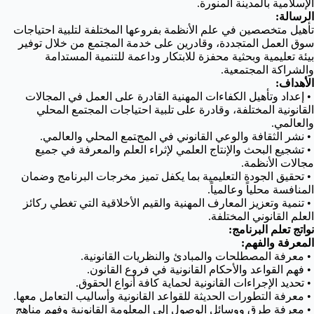
الإسلامية بالمدينة المنورة.
الرسالة:
تأهيل متخصصين في علم الأنظمة بفروعها المختلفة لتلبية احتياجات
سوق العمل المتجددة، وقادرين على خدمة المجتمع من خلال توفير
بيئة تعليمية وبحثية محفزة للابتكار وداعمة للتنمية المستدامة
والشراكة المجتمعية.
الأهداف:
• إعداد وتأهيل الكفاءات المهنية القادرة على العمل في المجالات
القانونية المختلفة، وقادرة على تلبية احتياجات المجتمع المحلي
والعالمي.
• نشر الثقافة والوعي القانوني في المجتمع المحلي والعالمي.
• تشجيع البحث والإنتاج العلمي لإثراء العلم والمعرفة في جميع
مجالات الأنظمة.
• تحقيق الجودة التعليمية بما يكفل تميز مخرجات البرنامج وضمان
المنافسة محلياً وعالمياً.
• تنمية وتعزيز المعارف المهنية والقيم الأخلاقية التي تغطي ركائز
العلم القانوني المختلفة.
نواتج تعلم البرنامج:
المعرفة والفهم:
• معرفة المصطلحات والمبادئ والنظريات القانونية.
• فهم القواعد والأحكام القانونية في فروع القانون.
• تحديد الإجراءات القانونية لحماية كافة أنواع الحقوق.
• معرفة التطورات الحديثة للقواعد القانونية وأساليب التعامل معها.
• معرفة طرق ووسائل الوصول إلى المعلومة القانونية وفهم مناهج