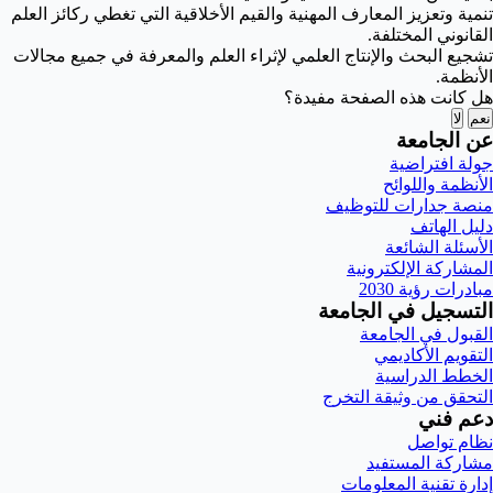
تنمية وتعزيز المعارف المهنية والقيم الأخلاقية التي تغطي ركائز العلم
القانوني المختلفة.
تشجيع البحث والإنتاج العلمي لإثراء العلم والمعرفة في جميع مجالات
الأنظمة.
هل كانت هذه الصفحة مفيدة؟
نعم
لا
عن الجامعة
جولة افتراضية
الأنظمة واللوائح
منصة جدارات للتوظيف
دليل الهاتف
الأسئلة الشائعة
المشاركة الإلكترونية
مبادرات رؤية 2030
التسجيل في الجامعة
القبول في الجامعة
التقويم الأكاديمي
الخطط الدراسية
التحقق من وثيقة التخرج
دعم فني
نظام تواصل
مشاركة المستفيد
إدارة تقنية المعلومات