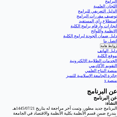
البرامج
اللجان العلمية
الدليل التعريفي للبرامج
توصيف مقررات البرامج
استطلاع رأي المستفيد
انجازات وأرقام برامج الكلية
الانظمة واللوائح
دليل ضمان الجودة لبرامج الكلية
اتصل بنا
روابط هامة
دليل الهاتف
موقع الكلية
الخدمات الطلابية الالكترونية
التقويم الأكاديمي
منصة النتاج العلمي
جائزة الجامعة الإسلامية للتميز
منصة x
عن البرنامج
عن البرنامج
النشأة:
البرنامج جديد مطور، وتمت آخر مراجعة له بتاريخ 1445/07/21هـ
يندرج ضمن قسم الأنظمة بكلية الأنظمة والاقتصاد في الجامعة