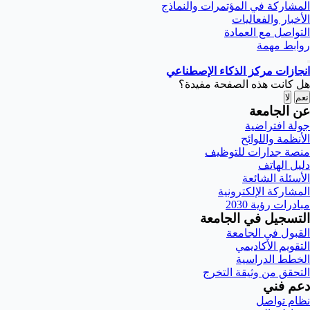
المشاركة في المؤتمرات والنماذج
الأخبار والفعاليات
التواصل مع العمادة
روابط مهمة
انجازات مركز الذكاء الإصطناعي
هل كانت هذه الصفحة مفيدة؟
نعم
لا
عن الجامعة
جولة افتراضية
الأنظمة واللوائح
منصة جدارات للتوظيف
دليل الهاتف
الأسئلة الشائعة
المشاركة الإلكترونية
مبادرات رؤية 2030
التسجيل في الجامعة
القبول في الجامعة
التقويم الأكاديمي
الخطط الدراسية
التحقق من وثيقة التخرج
دعم فني
نظام تواصل