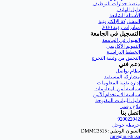
منصة جدارات للتوظيف
دليل الهاتف
الأسئلة الشائعة
المشاركة الإلكترونية
مبادرات رؤية 2030
التسجيل في الجامعة
القبول في الجامعة
التقويم الأكاديمي
الخطط الدراسية
التحقق من وثيقة التخرج
دعم فني
نظام تواصل
مشاركة المستفيد
إدارة تقنية المعلومات
سياسة أمن المعلومات
سياسة الاستخدام الآمن
دليل البيانات المفتوحة
بلاغ رقمي
اتصل بنا
920022042
خريطة جوجل
العنوان الوطني: DMMC3515
care@iu.edu.sa