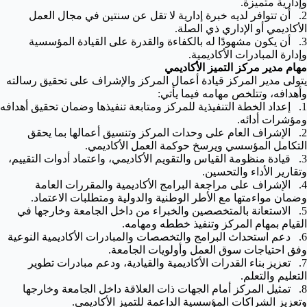
وإدارية متميزة.
2. أن تتوافر لديه خبرة إدارية لا تقل عن سنتين في مجال العمل
الأكاديمي أو الإداري ذي الصلة.
3. أن يكون مشهودًا له بالكفاءة والقدرة على القيادة المؤسسية
وإدارة المبادرات الأكاديمية.
مهام مدير مركز التميز الأكاديمي
يتولى مدير المركز قيادة أعمال المركز والإشراف على تحقيق رسالته
وأهدافه، وتتلخص مهامه فيما يأتي:
1. إعداد الخطة التنفيذية للمركز ومتابعة تنفيذها وضمان تحقيق أهدافه
ومؤشرات أدائه.
2. الإشراف العام على وحدات المركز وتنسيق أعمالها بما يحقق
التكامل المؤسسي ويرسخ حوكمة العمل الأكاديمي.
3. قيادة منظومة القياس والتقويم الأكاديمي، واعتماد أدوات التقييم،
وتقارير الأداء والتحسين.
4. الإشراف على مراجعة البرامج الأكاديمية والمقررات العامة
وضمان مواءمتها مع الأطر الوطنية والدولية ومتطلبات الاعتماد.
5. الاستعانة بالمتخصصين والخبراء من داخل الجامعة وخارجها في
القيام بمهام المركز وتنفيذ خططه ومهامه.
6. دعم استحداث البرامج والتخصصات والمبادرات الأكاديمية النوعية
وفق احتياجات سوق العمل وأولويات الجامعة.
7. تعزيز بناء القدرات الأكاديمية والقيادية، ودعم مبادرات تطوير
التعليم والتعلم.
8. تمثيل المركز أمام الجهات ذات العلاقة داخل الجامعة وخارجها
وتعزيز الشراكات المؤسسية الداعمة للتميز الأكاديمي.