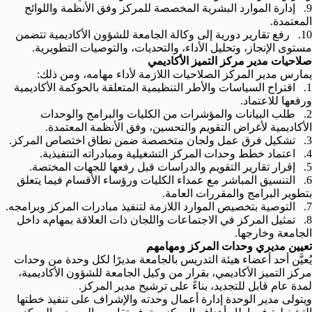
9. إدارة الموارد البشرية المخصصة للمركز وفق الأنظمة واللوائح
المعتمدة.
10. رفع تقارير دورية إلى وكالة الجامعة للشؤون الأكاديمية تتضمن
مستوى الإنجاز، وتحليل الأداء، والتحديات، والتوصيات التطويرية.
صلاحيات مدير مركز التميز الأكاديمي
يمارس مدير المركز الصلاحيات اللازمة لأداء مهامه، ومن ذلك:
1. اقتراح السياسات والأطر التنظيمية المتعلقة بالحوكمة الأكاديمية
ورفعها للاعتماد.
2. طلب البيانات والمؤشرات من الكليات والبرامج والوحدات
الأكاديمية لأغراض التقويم والتحسين، وفق الأنظمة المعتمدة.
3. تشكيل فرق عمل ولجان متخصصة ضمن نطاق اختصاص المركز.
4. اعتماد خطط وحدات المركز التشغيلية ومبادراته التنفيذية.
5. إقرار تقارير التقويم والدراسات قبل رفعها للجهات المختصة.
6. التنسيق المباشر مع عمداء الكليات ورؤساء الأقسام فيما يتعلق
بتطوير البرامج والمقررات العامة.
7. التوصية بتخصيص الموارد اللازمة لتنفيذ مبادرات المركز وبرامجه.
8. تمثيل المركز في الاجتماعات واللجان ذات العلاقة بمهامه داخل
الجامعة وخارجها.
تعيين مديري وحدات المركز ومهامهم
يُعيَّن أحد أعضاء هيئة التدريس بالجامعة مديرًا لكل وحدة من وحدات
مركز التميز الأكاديمي، بقرار من وكيل الجامعة للشؤون الأكاديمية،
لمدة عام قابل للتجديد، بناءً على ترشيح مدير المركز.
ويتولى مدير الوحدة إدارة أعمال وحدته والإشراف على تنفيذ خطتها