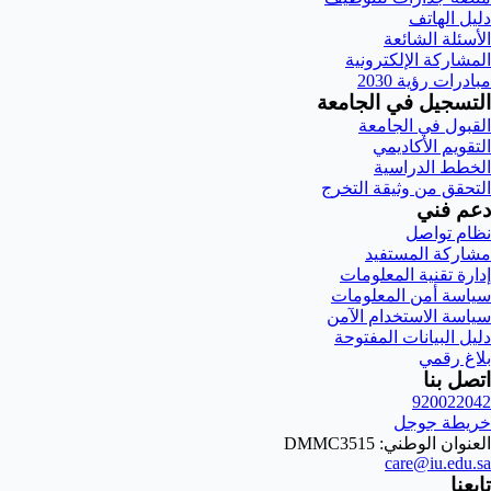
دليل الهاتف
الأسئلة الشائعة
المشاركة الإلكترونية
مبادرات رؤية 2030
التسجيل في الجامعة
القبول في الجامعة
التقويم الأكاديمي
الخطط الدراسية
التحقق من وثيقة التخرج
دعم فني
نظام تواصل
مشاركة المستفيد
إدارة تقنية المعلومات
سياسة أمن المعلومات
سياسة الاستخدام الآمن
دليل البيانات المفتوحة
بلاغ رقمي
اتصل بنا
920022042
خريطة جوجل
العنوان الوطني: DMMC3515
care@iu.edu.sa
تابعنا