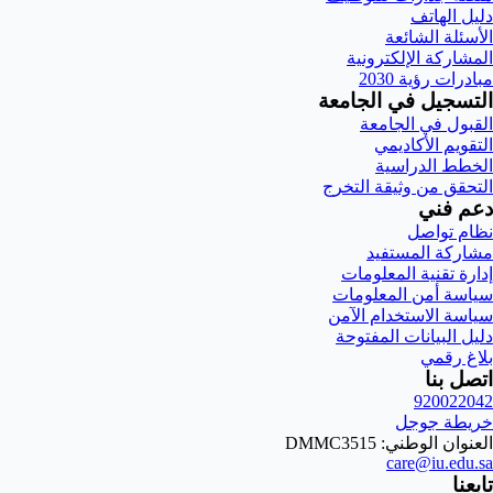
دليل الهاتف
الأسئلة الشائعة
المشاركة الإلكترونية
مبادرات رؤية 2030
التسجيل في الجامعة
القبول في الجامعة
التقويم الأكاديمي
الخطط الدراسية
التحقق من وثيقة التخرج
دعم فني
نظام تواصل
مشاركة المستفيد
إدارة تقنية المعلومات
سياسة أمن المعلومات
سياسة الاستخدام الآمن
دليل البيانات المفتوحة
بلاغ رقمي
اتصل بنا
920022042
خريطة جوجل
العنوان الوطني: DMMC3515
care@iu.edu.sa
تابعنا