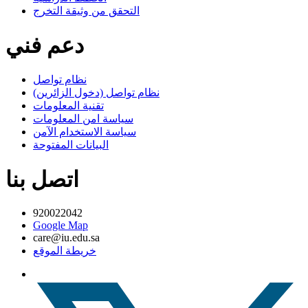
التحقق من وثيقة التخرج
دعم فني
نظام تواصل
نظام تواصل (دخول الزائرين)
تقنية المعلومات
سياسة امن المعلومات
سياسة الاستخدام الآمن
البيانات المفتوحة
اتصل بنا
920022042
Google Map
care@iu.edu.sa
خريطة الموقع