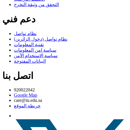
التحقق من وثيقة التخرج
دعم فني
نظام تواصل
نظام تواصل (دخول الزائرين)
تقنية المعلومات
سياسة امن المعلومات
سياسة الاستخدام الآمن
البيانات المفتوحة
اتصل بنا
920022042
Google Map
care@iu.edu.sa
خريطة الموقع