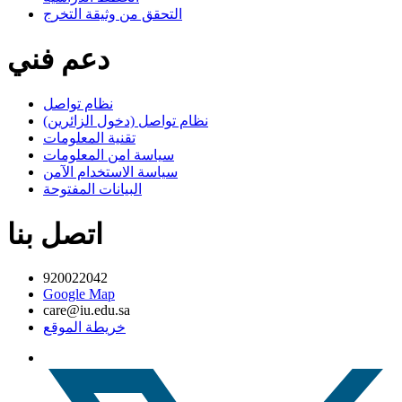
التحقق من وثيقة التخرج
دعم فني
نظام تواصل
نظام تواصل (دخول الزائرين)
تقنية المعلومات
سياسة امن المعلومات
سياسة الاستخدام الآمن
البيانات المفتوحة
اتصل بنا
920022042
Google Map
care@iu.edu.sa
خريطة الموقع