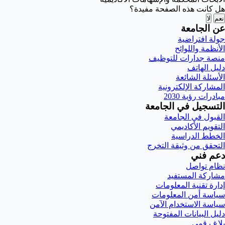
هل كانت هذه الصفحة مفيدة؟
نعم
لا
عن الجامعة
جولة افتراضية
الأنظمة واللوائح
منصة جدارات للتوظيف
دليل الهاتف
الأسئلة الشائعة
المشاركة الإلكترونية
مبادرات رؤية 2030
التسجيل في الجامعة
القبول في الجامعة
التقويم الأكاديمي
الخطط الدراسية
التحقق من وثيقة التخرج
دعم فني
نظام تواصل
مشاركة المستفيد
إدارة تقنية المعلومات
سياسة أمن المعلومات
سياسة الاستخدام الآمن
دليل البيانات المفتوحة
بلاغ رقمي