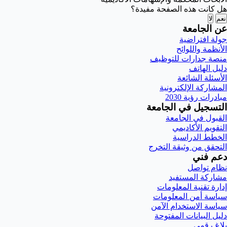
هل كانت هذه الصفحة مفيدة؟
نعم
لا
عن الجامعة
جولة افتراضية
الأنظمة واللوائح
منصة جدارات للتوظيف
دليل الهاتف
الأسئلة الشائعة
المشاركة الإلكترونية
مبادرات رؤية 2030
التسجيل في الجامعة
القبول في الجامعة
التقويم الأكاديمي
الخطط الدراسية
التحقق من وثيقة التخرج
دعم فني
نظام تواصل
مشاركة المستفيد
إدارة تقنية المعلومات
سياسة أمن المعلومات
سياسة الاستخدام الآمن
دليل البيانات المفتوحة
بلاغ رقمي