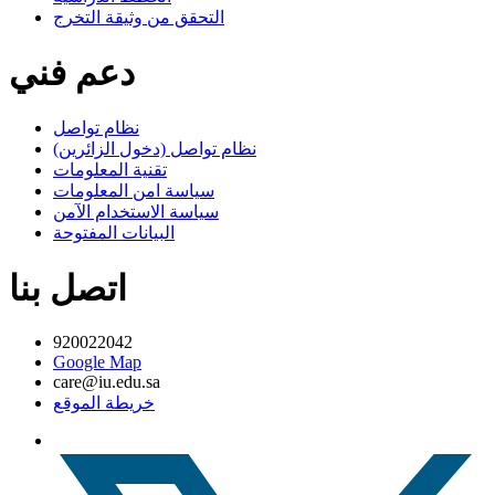
التحقق من وثيقة التخرج
دعم فني
نظام تواصل
نظام تواصل (دخول الزائرين)
تقنية المعلومات
سياسة امن المعلومات
سياسة الاستخدام الآمن
البيانات المفتوحة
اتصل بنا
920022042
Google Map
care@iu.edu.sa
خريطة الموقع