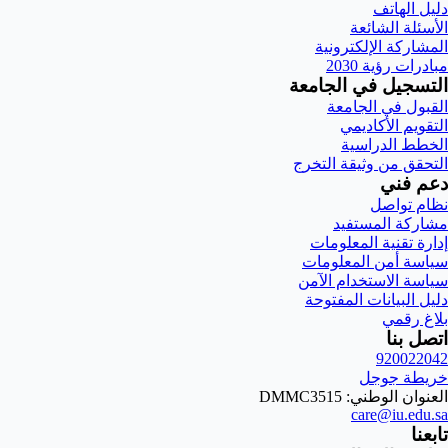
دليل الهاتف
الأسئلة الشائعة
المشاركة الإلكترونية
مبادرات رؤية 2030
التسجيل في الجامعة
القبول في الجامعة
التقويم الأكاديمي
الخطط الدراسية
التحقق من وثيقة التخرج
دعم فني
نظام تواصل
مشاركة المستفيد
إدارة تقنية المعلومات
سياسة أمن المعلومات
سياسة الاستخدام الآمن
دليل البيانات المفتوحة
بلاغ رقمي
اتصل بنا
920022042
خريطة جوجل
العنوان الوطني: DMMC3515
care@iu.edu.sa
تابعنا