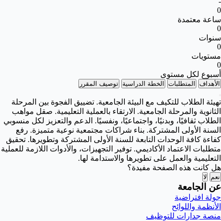
-
0
ساعة معتمدة
0
سنوات
0
مستويات
0
أسبوع لكل مستوى
الأهداف
المتطلبات
الخطة الدراسية
توصيف المقرر
تهيئة الطلاب للتكيف مع البيئة الجامعية. تضييق الفجوة بين المرحلة
الثانوية والمرحلة الجامعية. الارتقاء بالعملية التعليمية. صقل مواهب
الطلاب ثقافيًا، وبدنيًا، واجتماعيًا، ونفسيًا. الدعم والتعزيز لكل منسوبي
السنة الأولى المشتركة. بناء شراكات مجتمعية نوعية متميزة. رفع
كفاءة كافة الوحدات التابعة للسنة الأولى المشتركة وتطويرها. تحقيق
متطلبات الاعتماد الأكاديمي. توفير التجهيزات، والأدوات اللازمة للعملية
التعليمية والعمل على تطويرها والاستدامة لها.
هل كانت هذه الصفحة مفيدة؟
نعم
لا
عن الجامعة
جولة افتراضية
الأنظمة واللوائح
منصة جدارات للتوظيف