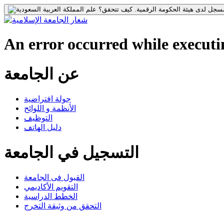
جل لدى هيئة الحكومة الرقمية.
كيف تتحقق؟
An error occurred while executin
عن الجامعة
جولة افتراضية
الأنظمة و اللوائح
التوظيف
دليل الهاتف
التسجيل في الجامعة
القبول فى الجامعة
التقويم الأكاديمي
الخطط الدراسية
التحقق من وثيقة التخرج