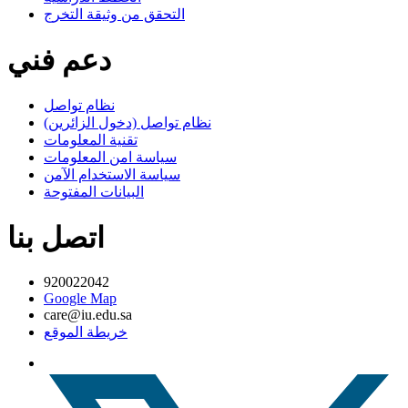
التحقق من وثيقة التخرج
دعم فني
نظام تواصل
نظام تواصل (دخول الزائرين)
تقنية المعلومات
سياسة امن المعلومات
سياسة الاستخدام الآمن
البيانات المفتوحة
اتصل بنا
920022042
Google Map
care@iu.edu.sa
خريطة الموقع