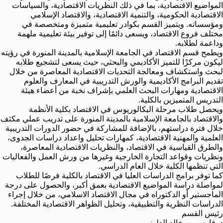
المواضيع الاقتصادية، بما في ذلك النظريات الاقتصادية، والسياسات
الاقتصادية الحكومية، والتنمية الاقتصادية، والاقتصاد الإسلامي
ومؤسساته. ويتميز القسم بكوادر تعليمية متميزة ومتخصصة في
مختلف فروع الاقتصاد، ويسعى دائمًا إلى توفير بيئة تعليمية ملهمة
وداعمة لطلابه.
ويطمح قسم الاقتصاد في الجامعة الإسلامية بالمدينة المنورة في رؤيته
ليكون مركزًا للتميز الأكاديمي والبحثي، حيث يسعى لتشجيع طلابه
لبحث واستكشاف ومعالجة التحديات الاقتصادية المعاصرة من خلال
تقديم البرامج الأكاديمية والورش التدريبية في المعارف والعلوم
الاقتصادية ومهارات البحث العلمي بإشراف نخبة من أعضاء هيئة
التدريس المتميزين بالكلية.
ويحصل طلاب مرحلة البكالوريوس في الاقتصاد بكلية الأنظمة
والاقتصاد بالجامعة الإسلامية بالمدينة المنورة على تدريب عملي مكثف
خلال فترة دراستهم، بالإضافة للمشاركة في حضور الدورات التدريبية
العلمية والمهنية الاقتصادية، كمهارات تحليل واعداد دراسات الجدوى،
والطرق القياسية في الاقتصاد، والنظريات الاقتصادية المعاصرة،
ونظريات وقواعد التجارة الخارجية وغيرها من ورش العمل والفعاليات
التي تنظمها الكلية خلال العام الدراسي.
كما توفر برامج الدراسات العليا في الاقتصاد بالكلية فرصًا للطلاب
لمواصلة دراسة المواضيع الاقتصادية بعمق أكبر، والحصول على درجة
الماجستير أو الدكتوراه في مجال الاقتصاد الاسلامي، من خلال إجراء
الدراسات النظرية والتطبيقية، وتحليل الظواهر الاقتصادية المختلفة.
رئيس القسم
د. فارس بن خالد العلوني