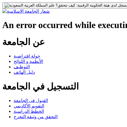
جل لدى هيئة الحكومة الرقمية.
كيف تتحقق؟
An error occurred while executin
عن الجامعة
جولة افتراضية
الأنظمة و اللوائح
التوظيف
دليل الهاتف
التسجيل في الجامعة
القبول فى الجامعة
التقويم الأكاديمي
الخطط الدراسية
التحقق من وثيقة التخرج