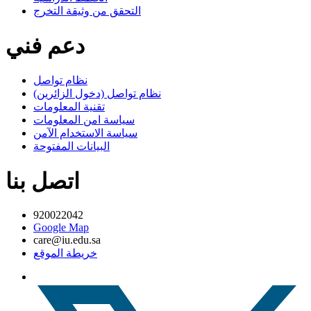
التحقق من وثيقة التخرج
دعم فني
نظام تواصل
نظام تواصل (دخول الزائرين)
تقنية المعلومات
سياسة امن المعلومات
سياسة الاستخدام الآمن
البيانات المفتوحة
اتصل بنا
920022042
Google Map
care@iu.edu.sa
خريطة الموقع