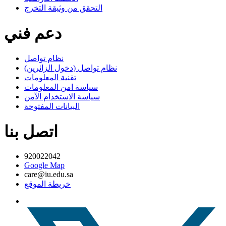
التحقق من وثيقة التخرج
دعم فني
نظام تواصل
نظام تواصل (دخول الزائرين)
تقنية المعلومات
سياسة امن المعلومات
سياسة الاستخدام الآمن
البيانات المفتوحة
اتصل بنا
920022042
Google Map
care@iu.edu.sa
خريطة الموقع