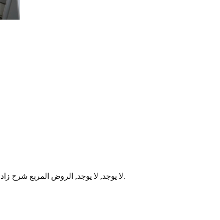
لا يوجد, لا يوجد, الروض المربع شرح زاد المستقنع للبهوتي, المغني لابن قدامة، وبداية المجتهد لابن رشد الحفيد.