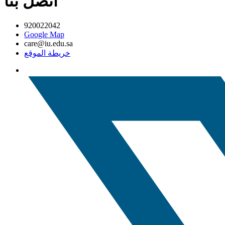
اتصل بنا
920022042
Google Map
care@iu.edu.sa
خريطة الموقع