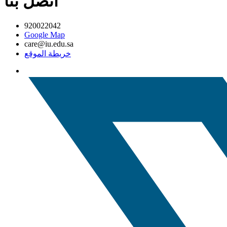
اتصل بنا
920022042
Google Map
care@iu.edu.sa
خريطة الموقع