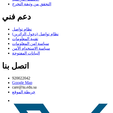
التحقق من وثيقة التخرج
دعم فني
نظام تواصل
نظام تواصل (دخول الزائرين)
تقنية المعلومات
سياسة امن المعلومات
سياسة الاستخدام الآمن
البيانات المفتوحة
اتصل بنا
920022042
Google Map
care@iu.edu.sa
خريطة الموقع