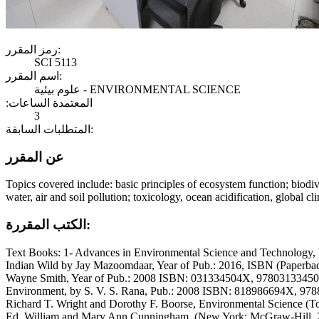
رمز المقرر:
SCI 5113
اسم المقرر:
علوم بيئية - ENVIRONMENTAL SCIENCE
:المعتمدة الساعات
3
المتطلبات السابقة:
عن المقرر
Topics covered include: basic principles of ecosystem function; biodi
water, air and soil pollution; toxicology, ocean acidification, global c
الكتب المقررة:
Text Books: 1- Advances in Environmental Science and Technology, b
Indian Wild by Jay Mazoomdaar, Year of Pub.: 2016, ISBN (Paperba
Wayne Smith, Year of Pub.: 2008 ISBN: 031334504X, 9780313345043
Environment, by S. V. S. Rana, Pub.: 2008 ISBN: 818986694X, 978
Richard T. Wright and Dorothy F. Boorse, Environmental Science (Towa
Ed. William and Mary Ann Cunningham, (New York: McGraw-Hill, 