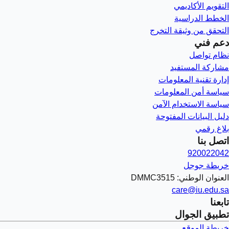
التقويم الأكاديمي
الخطط الدراسية
التحقق من وثيقة التخرج
دعم فني
نظام تواصل
مشاركة المستفيد
إدارة تقنية المعلومات
سياسة أمن المعلومات
سياسة الاستخدام الآمن
دليل البيانات المفتوحة
بلاغ رقمي
اتصل بنا
920022042
خريطة جوجل
العنوان الوطني: DMMC3515
care@iu.edu.sa
تابعنا
تطبيق الجوال
خريطة الموقع