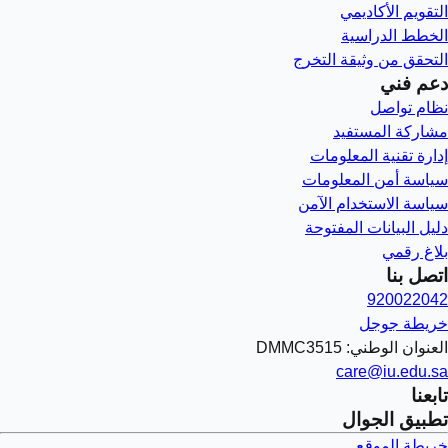
التقويم الأكاديمي
الخطط الدراسية
التحقق من وثيقة التخرج
دعم فني
نظام تواصل
مشاركة المستفيد
إدارة تقنية المعلومات
سياسة أمن المعلومات
سياسة الاستخدام الآمن
دليل البيانات المفتوحة
بلاغ رقمي
اتصل بنا
920022042
خريطة جوجل
العنوان الوطني: DMMC3515
care@iu.edu.sa
تابعنا
تطبيق الجوال
خريطة الموقع