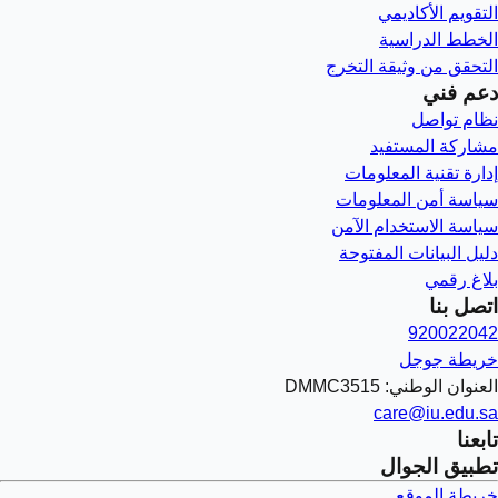
التقويم الأكاديمي
الخطط الدراسية
التحقق من وثيقة التخرج
دعم فني
نظام تواصل
مشاركة المستفيد
إدارة تقنية المعلومات
سياسة أمن المعلومات
سياسة الاستخدام الآمن
دليل البيانات المفتوحة
بلاغ رقمي
اتصل بنا
920022042
خريطة جوجل
العنوان الوطني: DMMC3515
care@iu.edu.sa
تابعنا
تطبيق الجوال
خريطة الموقع