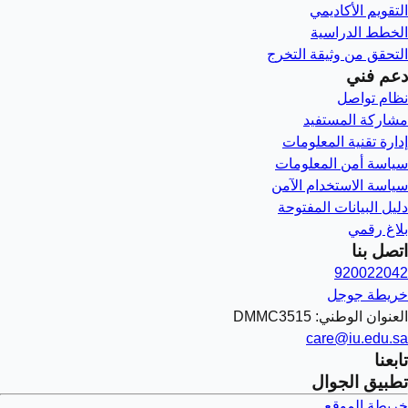
التقويم الأكاديمي
الخطط الدراسية
التحقق من وثيقة التخرج
دعم فني
نظام تواصل
مشاركة المستفيد
إدارة تقنية المعلومات
سياسة أمن المعلومات
سياسة الاستخدام الآمن
دليل البيانات المفتوحة
بلاغ رقمي
اتصل بنا
920022042
خريطة جوجل
العنوان الوطني: DMMC3515
care@iu.edu.sa
تابعنا
تطبيق الجوال
خريطة الموقع