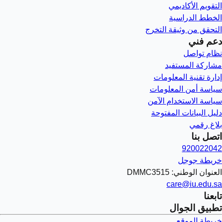
التقويم الأكاديمي
الخطط الدراسية
التحقق من وثيقة التخرج
دعم فني
نظام تواصل
مشاركة المستفيد
إدارة تقنية المعلومات
سياسة أمن المعلومات
سياسة الاستخدام الآمن
دليل البيانات المفتوحة
بلاغ رقمي
اتصل بنا
920022042
خريطة جوجل
العنوان الوطني: DMMC3515
care@iu.edu.sa
تابعنا
تطبيق الجوال
خريطة الموقع