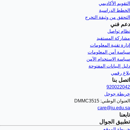
التقويم الأكاديمي
الخطط الدراسية
التحقق من وثيقة التخرج
دعم فني
نظام تواصل
مشاركة المستفيد
إدارة تقنية المعلومات
سياسة أمن المعلومات
سياسة الاستخدام الآمن
دليل البيانات المفتوحة
بلاغ رقمي
اتصل بنا
920022042
خريطة جوجل
العنوان الوطني: DMMC3515
care@iu.edu.sa
تابعنا
تطبيق الجوال
خريطة الموقع